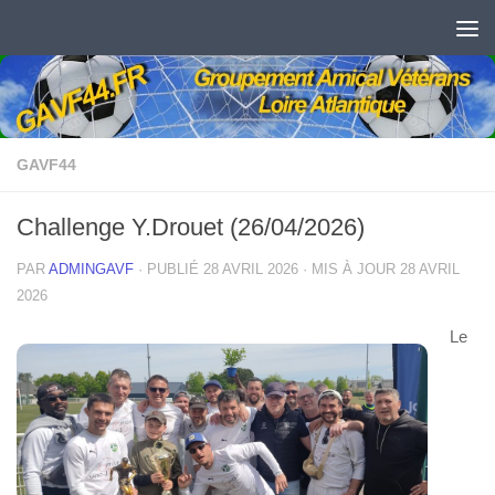
Skip to content
GAVF44
Challenge Y.Drouet (26/04/2026)
PAR
ADMINGAVF
· PUBLIÉ
28 AVRIL 2026
· MIS À JOUR
28 AVRIL
2026
Le