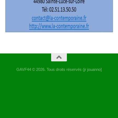
GAVF44 © 2026. Tous droits réservés (jr jouanno]